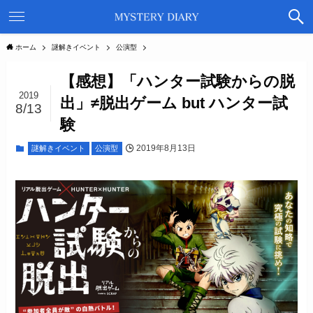
ホーム
謎解きイベント
公演型
【感想】「ハンター試験からの脱
2019
出」≠脱出ゲーム but ハンター試
8/13
験
2019年8月13日
謎解きイベント
公演型