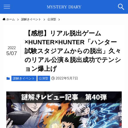
ホーム
謎解きイベント
公演型
【感想】リアル脱出ゲーム
×HUNTER×HUNTER「ハンター
2022
試験スタジアムからの脱出」久々
5/07
のリアル公演＆脱出成功でテンシ
ョン爆上げ
2022年5月7日
謎解きイベント
公演型